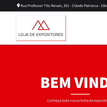
Rua Professor Tito Novais, 301 - Cidade Patriarca - São
BEM VIN
Conheça toda nossa linha de exposito