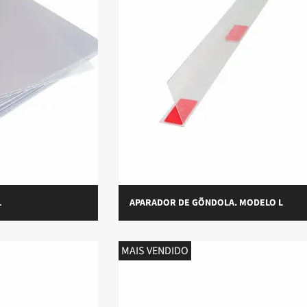
L
APARADOR DE GÕNDOLA. MODELO L
MAIS VENDIDO