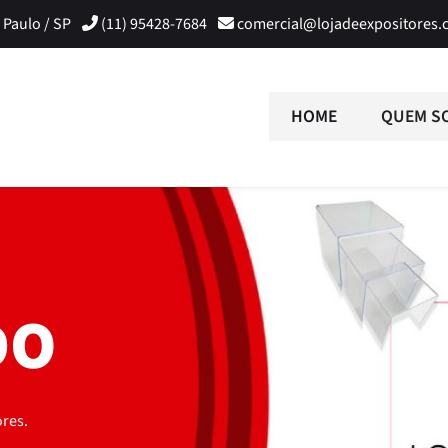
 Paulo / SP
(11) 95428-7684
comercial@lojadeexpositores.
HOME
QUEM S
DO
res.