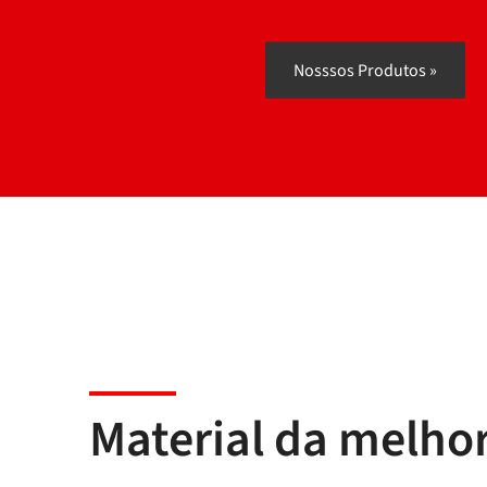
Nosssos Produtos »
Material da melho