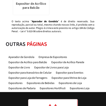
Expositor de Acrílico
para Balcão
O texto acima "
Aparador de Gondola
" é de direito reservado. Sua
reprodução, parcial ou total, mesmo citando nossos links, é proibida sem a
autorização do autor. Plágio é crime e está previsto no artigo 184 do Código
Penal. –
Lei n° 9.610-98 sobre direitos autorais
.
OUTRAS
PÁGINAS
Aparador de Gondola
Empresa de Expositores
Expositor de Acrílico para Balcão
Expositor de Acrílico Parede
Expositor de Livro
Expositor de Livros para Loja
Expositor para Acessórios de Celular
Expositor para Eventos
Expositor para Loja de Ferragens
Expositor para Vitrine de Loja
Expositores
Expositores de Bebidas
Expositores de Loja
Expositores de Padaria
Expositores Hortifruti
Expositores Loja
Expositores Material de Construção
Expositores para Celular
Expositores para Comercios
Expositores para Farmacia
Expositores oara Feiras
Expositores para Feiras de Artesanato