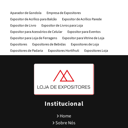
Aparador de Gondola
Empresa de Expositores
Expositor de Acrílico para Balcão
Expositor de Acrílico Parede
Expositor de Livro
Expositor de Livros para Loja
Expositor para Acessórios de Celular
Expositor para Eventos
Expositor para Loja de Ferragens
Expositor para Vitrine de Loja
Expositores
Expositores de Bebidas
Expositores de Loja
Expositores de Padaria
Expositores Hortifruti
Expositores Loja
Expositores Material de Construção
Expositores para Celular
Expositores para Comercios
Expositores para Farmacia
Expositores oara Feiras
Expositores para Feiras de Artesanato
Expositores para Feiras e Eventos
Expositores para Loja
Expositores para Loja de Roupas
Expositores para Mercado
Expositores para Padaria
Expositores para Parafusos
Expositores Supermercado
Fita Dupla Face VHB
Folha Pvc
Loja de Expositores
Loja de Expositores para Loja
Porta Cartaz
Institucional
Porta Cartaz A4
Porta Etiqueta Adesiva
Porta Etiqueta de Plastico
Porta Etiqueta de Preço
Porta Etiqueta Dupla Face
Home
Porta Etiqueta Gondola
Porta Etiqueta Plástica Transparente
Sobre Nós
Porta Etiquetas
Porta Etiquetas de Gondolas