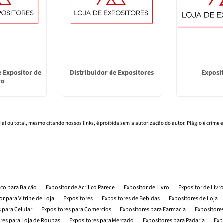
 Expositor de
Distribuidor de Expositores
Exposit
ro
cial ou total, mesmo citando nossos links, é proibida sem a autorização do autor. Plágio é crime e
lico para Balcão
Expositor de Acrílico Parede
Expositor de Livro
Expositor de Livr
or para Vitrine de Loja
Expositores
Expositores de Bebidas
Expositores de Loja
 para Celular
Expositores para Comercios
Expositores para Farmacia
Expositores
res para Loja de Roupas
Expositores para Mercado
Expositores para Padaria
Exp