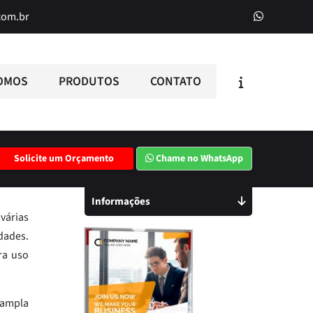
com.br
OMOS
PRODUTOS
CONTATO
Solicite um Orçamento
Chame no WhatsApp
Informações
várias
dades.
ra uso
 ampla