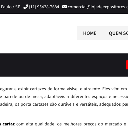
 Paulo / SP
(11) 95428-7684
comercial@lojadeexpositores.
HOME
QUEM S
gurar e exibir cartazes de forma visível e atraente. Eles vêm em 
 parede ou de mesa, adaptáveis a diferentes espaços e necessi
adeira, os porta cartazes são duráveis e versáteis, adequados pa
a cartaz
com alta qualidade, os melhores preços do mercado e