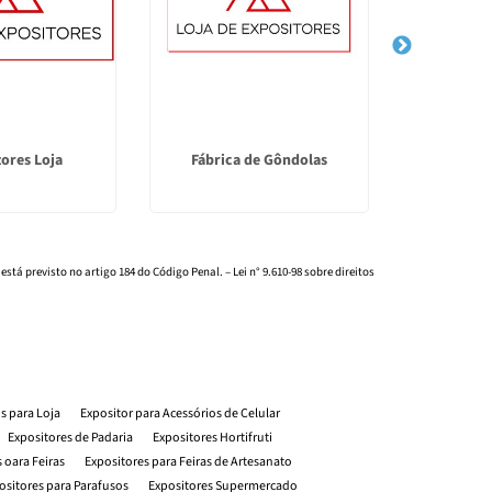
ores Loja
Fábrica de Gôndolas
F
 está previsto no artigo 184 do Código Penal. –
Lei n° 9.610-98 sobre direitos
os para Loja
Expositor para Acessórios de Celular
Expositores de Padaria
Expositores Hortifruti
 oara Feiras
Expositores para Feiras de Artesanato
ositores para Parafusos
Expositores Supermercado