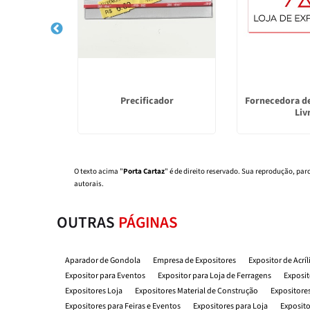
a Feiras e
Precificador
Fornecedora de
s
Liv
O texto acima "
Porta Cartaz
" é de direito reservado. Sua reprodução, par
autorais
.
OUTRAS
PÁGINAS
Aparador de Gondola
Empresa de Expositores
Expositor de Acrí
Expositor para Eventos
Expositor para Loja de Ferragens
Exposit
Expositores Loja
Expositores Material de Construção
Expositores
Expositores para Feiras e Eventos
Expositores para Loja
Exposito