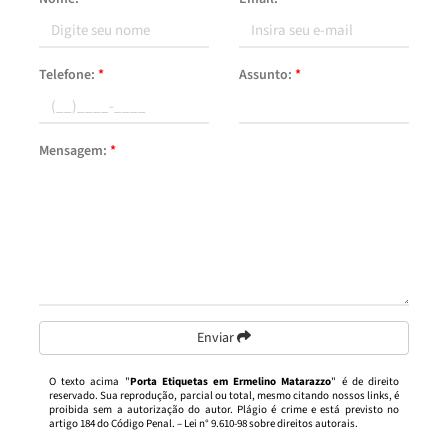
Telefone:
*
Assunto:
*
Mensagem:
*
Enviar
O texto acima "
Porta Etiquetas em Ermelino Matarazzo
" é de direito
reservado. Sua reprodução, parcial ou total, mesmo citando nossos links, é
proibida sem a autorização do autor. Plágio é crime e está previsto no
artigo 184 do Código Penal. –
Lei n° 9.610-98 sobre direitos autorais
.