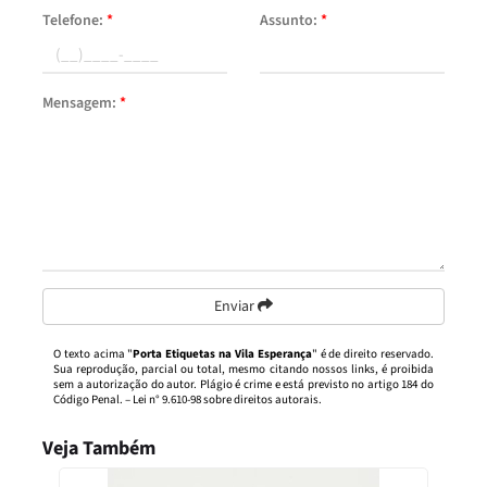
Telefone:
*
Assunto:
*
Mensagem:
*
Enviar
O texto acima "
Porta Etiquetas na Vila Esperança
" é de direito reservado.
Sua reprodução, parcial ou total, mesmo citando nossos links, é proibida
sem a autorização do autor. Plágio é crime e está previsto no artigo 184 do
Código Penal. –
Lei n° 9.610-98 sobre direitos autorais
.
Veja Também