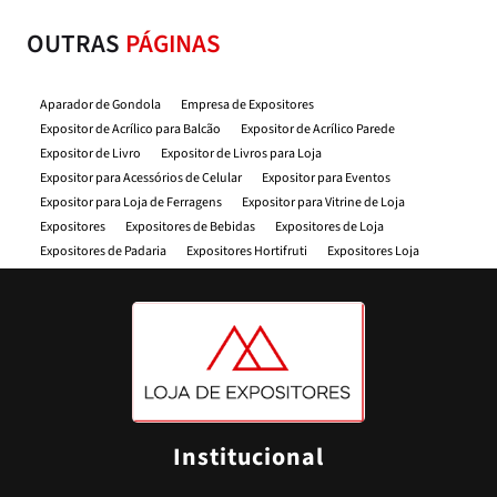
OUTRAS
PÁGINAS
Aparador de Gondola
Empresa de Expositores
Expositor de Acrílico para Balcão
Expositor de Acrílico Parede
Expositor de Livro
Expositor de Livros para Loja
Expositor para Acessórios de Celular
Expositor para Eventos
Expositor para Loja de Ferragens
Expositor para Vitrine de Loja
Expositores
Expositores de Bebidas
Expositores de Loja
Expositores de Padaria
Expositores Hortifruti
Expositores Loja
Expositores Material de Construção
Expositores para Celular
Expositores para Comercios
Expositores para Farmacia
Expositores oara Feiras
Expositores para Feiras de Artesanato
Expositores para Feiras e Eventos
Expositores para Loja
Expositores para Loja de Roupas
Expositores para Mercado
Expositores para Padaria
Expositores para Parafusos
Expositores Supermercado
Fita Dupla Face VHB
Folha Pvc
Loja de Expositores
Loja de Expositores para Loja
Porta Cartaz
Institucional
Porta Cartaz A4
Porta Etiqueta Adesiva
Porta Etiqueta de Plastico
Porta Etiqueta de Preço
Porta Etiqueta Dupla Face