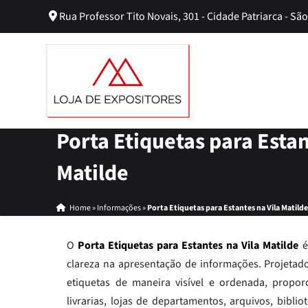
Rua Professor Tito Novais, 301 - Cidade Patriarca - São
Porta Etiquetas para Estan
Matilde
Home
»
Informações
»
Porta Etiquetas para Estantes na Vila Matild
O
Porta Etiquetas para Estantes na Vila Matilde
é
clareza na apresentação de informações. Projetado 
etiquetas de maneira visível e ordenada, propor
livrarias, lojas de departamentos, arquivos, bibl