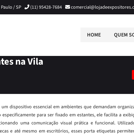
 Paulo / SP
(11) 95428-7684
comercial@lojadeexpositores.
HOME
QUEM S
tes na Vila
e
 um dispositivo essencial em ambientes que demandam organiz
especificamente para ser fixado em estantes, ele facilita a exibi
cionando uma comunicação visual prática e funcional. Utiliza
iotecas e até mesmo em escritórios, esses porta etiquetas permit