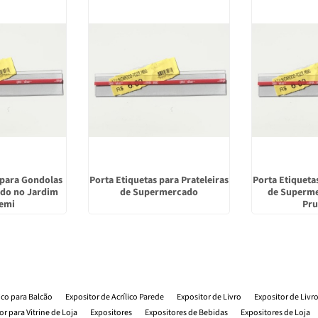
 para Gondolas
Porta Etiquetas para Prateleiras
Porta Etiqueta
do no Jardim
de Supermercado
de Superme
temi
Pru
lico para Balcão
Expositor de Acrílico Parede
Expositor de Livro
Expositor de Livr
or para Vitrine de Loja
Expositores
Expositores de Bebidas
Expositores de Loja