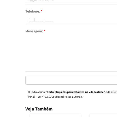
Telefone:
*
Mensagem:
*
O texto acima "
Porta Etiquetas para Estantes na Vila Matilde
" é de dire
Penal. –
Lei n° 9.610-98 sobre direitos autorais
.
Veja Também