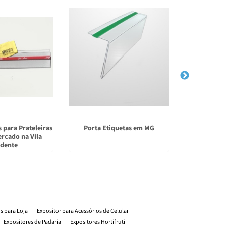
s para Prateleiras
Porta Etiquetas em MG
Expositor de
rcado na Vila
Sa
dente
os para Loja
Expositor para Acessórios de Celular
Expositores de Padaria
Expositores Hortifruti