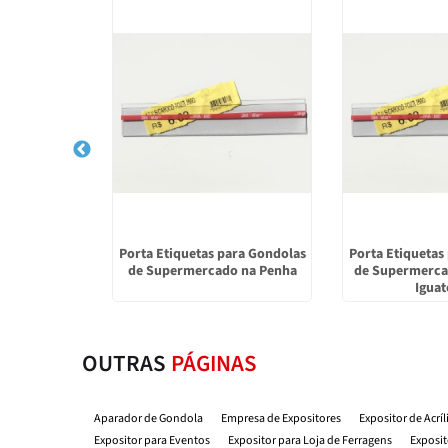
ra Prateleiras
Porta Etiquetas para Gondolas
Porta Etiquetas
o na Mooca
de Supermercado na Penha
de Supermerca
Igua
OUTRAS
PÁGINAS
Aparador de Gondola
Empresa de Expositores
Expositor de Acrí
Expositor para Eventos
Expositor para Loja de Ferragens
Exposit