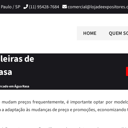
 Paulo / SP
(11) 95428-7684
comercial@lojadeexpositores.
HOME
QUEM S
leiras de
asa
ercado em Água Rasa
s que mudam preços frequentemente, é importante optar por model
lita a adaptação às mudanças de preço e promoções, economizando