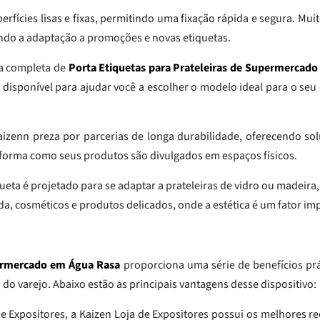
erfícies lisas e fixas, permitindo uma fixação rápida e segura. Muit
ando a adaptação a promoções e novas etiquetas.
ha completa de
Porta Etiquetas para Prateleiras de Supermercad
á disponível para ajudar você a escolher o modelo ideal para o s
izenn preza por parcerias de longa durabilidade, oferecendo solu
forma como seus produtos são divulgados em espaços físicos.
queta é projetado para se adaptar a prateleiras de vidro ou madeir
a, cosméticos e produtos delicados, onde a estética é um fator im
permercado em Água Rasa
proporciona uma série de benefícios prá
do varejo. Abaixo estão as principais vantagens desse dispositivo:
Expositores, a Kaizen Loja de Expositores possui os melhores re