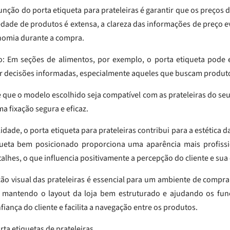
 função do porta etiqueta para prateleiras é garantir que os preços
dade de produtos é extensa, a clareza das informações de preço ev
nomia durante a compra.
to: Em seções de alimentos, por exemplo, o porta etiqueta pode 
omar decisões informadas, especialmente aqueles que buscam produt
e que o modelo escolhido seja compatível com as prateleiras do se
a fixação segura e eficaz.
lidade, o porta etiqueta para prateleiras contribui para a estética
queta bem posicionado proporciona uma aparência mais profissi
lhes, o que influencia positivamente a percepção do cliente e sua
ção visual das prateleiras é essencial para um ambiente de compra
 mantendo o layout da loja bem estruturado e ajudando os fun
iança do cliente e facilita a navegação entre os produtos.
rta etiquetas de prateleiras