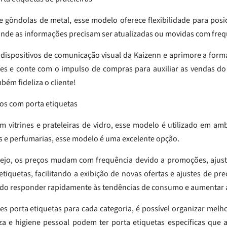
 e gôndolas de metal, esse modelo oferece flexibilidade para posi
onde as informações precisam ser atualizadas ou movidas com freq
 dispositivos de comunicação visual da Kaizenn e aprimore a for
tes e conte com o impulso de compras para auxiliar as vendas do
bém fideliza o cliente!
tos com porta etiquetas
em vitrines e prateleiras de vidro, esse modelo é utilizado em 
ues e perfumarias, esse modelo é uma excelente opção.
arejo, os preços mudam com frequência devido a promoções, ajus
etiquetas, facilitando a exibição de novas ofertas e ajustes de pr
ndo responder rapidamente às tendências de consumo e aumentar 
es porta etiquetas para cada categoria, é possível organizar melhor
a e higiene pessoal podem ter porta etiquetas específicas que 