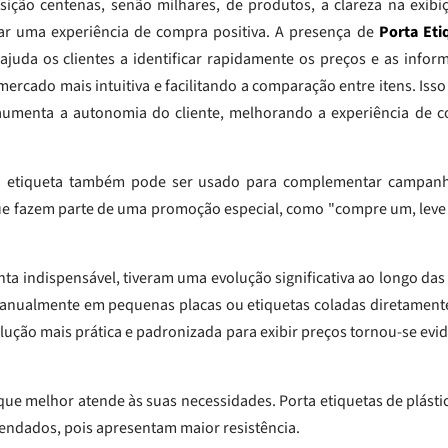
ção centenas, senão milhares, de produtos, a clareza na exibi
ar uma experiência de compra positiva. A presença de
Porta Eti
ajuda os clientes a identificar rapidamente os preços e as infor
rcado mais intuitiva e facilitando a comparação entre itens. Isso
 aumenta a autonomia do cliente, melhorando a experiência de 
a etiqueta também pode ser usado para complementar campan
e fazem parte de uma promoção especial, como "compre um, leve o
ta indispensável, tiveram uma evolução significativa ao longo da
manualmente em pequenas placas ou etiquetas coladas diretamente
ução mais prática e padronizada para exibir preços tornou-se ev
 que melhor atende às suas necessidades. Porta etiquetas de plásti
endados, pois apresentam maior resistência.