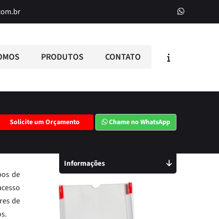
com.br
OMOS
PRODUTOS
CONTATO
Solicite um Orçamento
Chame no WhatsApp
Informações
pos de
acesso
res de
os.