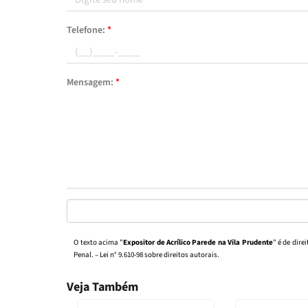
Telefone:
*
Mensagem:
*
O texto acima "
Expositor de Acrílico Parede na Vila Prudente
" é de dire
Penal. –
Lei n° 9.610-98 sobre direitos autorais
.
Veja Também