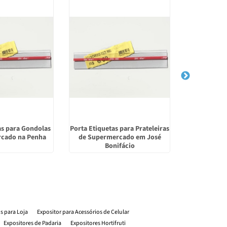
as para Gondolas
Porta Etiquetas para Prateleiras
Expositores
cado na Penha
de Supermercado em José
Ermeli
Bonifácio
os para Loja
Expositor para Acessórios de Celular
Expositores de Padaria
Expositores Hortifruti