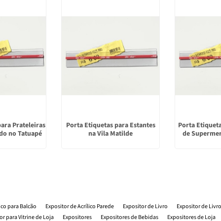
para Prateleiras
Porta Etiquetas para Estantes
Porta Etiquet
do no Tatuapé
na Vila Matilde
de Supermer
lico para Balcão
Expositor de Acrílico Parede
Expositor de Livro
Expositor de Livr
or para Vitrine de Loja
Expositores
Expositores de Bebidas
Expositores de Loja