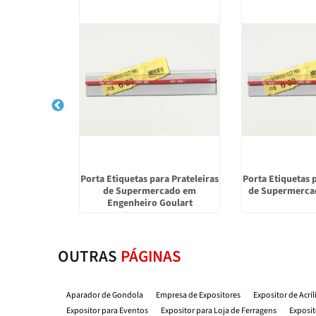
ico Parede na
Porta Etiquetas para Prateleiras
Porta Etiquetas 
rança
de Supermercado em
de Supermerca
Engenheiro Goulart
OUTRAS
PÁGINAS
Aparador de Gondola
Empresa de Expositores
Expositor de Acrí
Expositor para Eventos
Expositor para Loja de Ferragens
Exposit