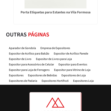
Porta Etiquetas para Estantes na Vila Formosa
OUTRAS
PÁGINAS
Aparador de Gondola
Empresa de Expositores
Expositor de Acrílico para Balcão
Expositor de Acrílico Parede
Expositor de Livro
Expositor de Livros para Loja
Expositor para Acessórios de Celular
Expositor para Eventos
Expositor para Loja de Ferragens
Expositor para Vitrine de Loja
Expositores
Expositores de Bebidas
Expositores de Loja
Expositores de Padaria
Expositores Hortifruti
Expositores Loja
Expositores Material de Construção
Expositores para Celular
Expositores para Comercios
Expositores para Farmacia
Expositores oara Feiras
Expositores para Feiras de Artesanato
Expositores para Feiras e Eventos
Expositores para Loja
Expositores para Loja de Roupas
Expositores para Mercado