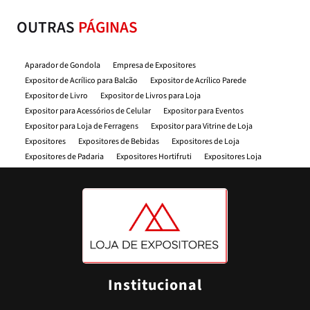
OUTRAS
PÁGINAS
Aparador de Gondola
Empresa de Expositores
Expositor de Acrílico para Balcão
Expositor de Acrílico Parede
Expositor de Livro
Expositor de Livros para Loja
Expositor para Acessórios de Celular
Expositor para Eventos
Expositor para Loja de Ferragens
Expositor para Vitrine de Loja
Expositores
Expositores de Bebidas
Expositores de Loja
Expositores de Padaria
Expositores Hortifruti
Expositores Loja
Expositores Material de Construção
Expositores para Celular
Expositores para Comercios
Expositores para Farmacia
Expositores oara Feiras
Expositores para Feiras de Artesanato
Expositores para Feiras e Eventos
Expositores para Loja
Expositores para Loja de Roupas
Expositores para Mercado
Expositores para Padaria
Expositores para Parafusos
Expositores Supermercado
Fita Dupla Face VHB
Folha Pvc
Loja de Expositores
Loja de Expositores para Loja
Porta Cartaz
Institucional
Porta Cartaz A4
Porta Etiqueta Adesiva
Porta Etiqueta de Plastico
Porta Etiqueta de Preço
Porta Etiqueta Dupla Face