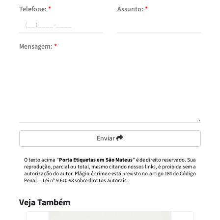
Telefone:
*
Assunto:
*
Mensagem:
*
Enviar
O texto acima "
Porta Etiquetas em São Mateus
" é de direito reservado. Sua
reprodução, parcial ou total, mesmo citando nossos links, é proibida sem a
autorização do autor. Plágio é crime e está previsto no artigo 184 do Código
Penal. –
Lei n° 9.610-98 sobre direitos autorais
.
Veja Também