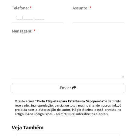
Telefone:
*
Assunto:
*
Mensagem:
*
Enviar
O texto acima "
Porta Etiquetas para Estantes na Sapopemba
" é de direito
reservado. Sua reprodução, parcial ou total, mesmo citando nossos links, é
proibida sem a autorização do autor. Plágio é crime e está previsto no
artigo 184 do Código Penal. –
Lei n° 9.610-98 sobre direitos autorais
.
Veja Também