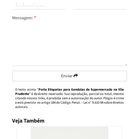
Mensagem:
*
Enviar
O texto acima "
Porta Etiquetas para Gondolas de Supermercado na Vila
Prudente
" é de direito reservado. Sua reprodução, parcial ou total, mesmo
citando nossos links, é proibida sem a autorização do autor. Plágio é crime
e está previsto no artigo 184 do Código Penal. –
Lei n° 9.610-98 sobre direitos
autorais
.
Veja Também