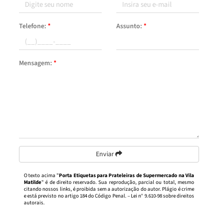
Telefone:
*
Assunto:
*
Mensagem:
*
Enviar
O texto acima "
Porta Etiquetas para Prateleiras de Supermercado na Vila
Matilde
" é de direito reservado. Sua reprodução, parcial ou total, mesmo
citando nossos links, é proibida sem a autorização do autor. Plágio é crime
e está previsto no artigo 184 do Código Penal. –
Lei n° 9.610-98 sobre direitos
autorais
.