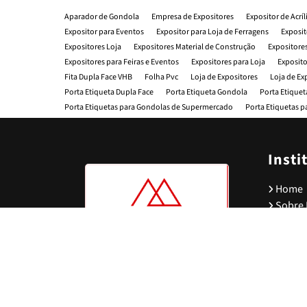
Aparador de Gondola
Empresa de Expositores
Expositor de Acrí
Expositor para Eventos
Expositor para Loja de Ferragens
Exposit
Expositores Loja
Expositores Material de Construção
Expositores
Expositores para Feiras e Eventos
Expositores para Loja
Exposito
Fita Dupla Face VHB
Folha Pvc
Loja de Expositores
Loja de Ex
Porta Etiqueta Dupla Face
Porta Etiqueta Gondola
Porta Etiquet
Porta Etiquetas para Gondolas de Supermercado
Porta Etiquetas p
Fabrica de Expositores
Fabrica de Expositores de Acrilico
Fabrica
Fabricante de Expositores para Lojas
Fabricação de Expositores
Fornecedor de Expositores para Lojas
Fornecedor de Porta Etiquet
Insti
Fornecedor de Expositores de Bebidas
Fornecedor de Expositores
Distribuidor de Expositores
Distribuidora de Expositores de Acrílico
Home
Distribuidor de Expositores para Farmacia
Distribuidor de Expositor
Sobre
Produ
Conta
Infor
Loja de Expositores - Qualidade e muita durabilidade.