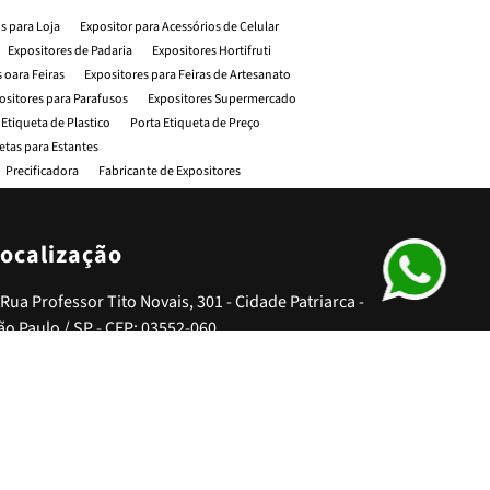
os para Loja
Expositor para Acessórios de Celular
Expositores de Padaria
Expositores Hortifruti
 oara Feiras
Expositores para Feiras de Artesanato
ositores para Parafusos
Expositores Supermercado
 Etiqueta de Plastico
Porta Etiqueta de Preço
etas para Estantes
Precificadora
Fabricante de Expositores
Fábrica de Gôndolas para Supermercado
a Etiquetas
Fabricante de Expositores Metalicos
ra Mercado
Fornecedor de Expositor para Eventos
ocalização
Expositores para Lojas
Distribuidora de Expositores
entos
Distribuidor de Expositores para Lojas
Rua Professor Tito Novais, 301 - Cidade Patriarca -
ta Etiqueta de Plastico
ão Paulo / SP - CEP: 03552-060