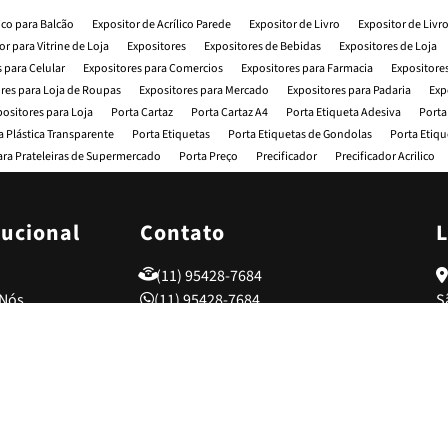
lico para Balcão
Expositor de Acrílico Parede
Expositor de Livro
Expositor de Livr
or para Vitrine de Loja
Expositores
Expositores de Bebidas
Expositores de Loja
 para Celular
Expositores para Comercios
Expositores para Farmacia
Expositores
res para Loja de Roupas
Expositores para Mercado
Expositores para Padaria
Exp
positores para Loja
Porta Cartaz
Porta Cartaz A4
Porta Etiqueta Adesiva
Porta
a Plástica Transparente
Porta Etiquetas
Porta Etiquetas de Gondolas
Porta Etiqu
ara Prateleiras de Supermercado
Porta Preço
Precificador
Precificador Acrilico
 de Display e Expositores
Fábrica de Expositores para Lojas
Fábrica de Gôndolas
Fabrica de Expositores Aramados
Fabrica de Porta Folha Acrílico A4
Fábrica de Port
a Adesiva
Fornecedor de Expositores para Comercios
Fornecedor de Expositores pa
tucional
Contato
L
Fornecedora de Expositores
Fornecedora de Expositor de Livro
Fornecedores de 
Distribuidora de Expositores para Comercios
Distribuidora de Expositores para Ev
(11) 95428-7684
es para Feiras e Eventos
Distribuidor de Expositores de Bebidas
Distribuidor de Por
 Nós
(11) 95428-7684
S
tos
(11) 95132-9835
to
mações
comercial@lojadeexpositores.com.br