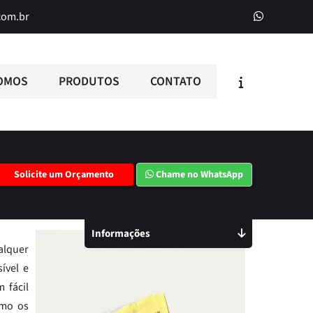
com.br
OMOS
PRODUTOS
CONTATO
Solicite um Orçamento
Chame no WhatsApp
Informações
alquer
ível e
 fácil
omo os