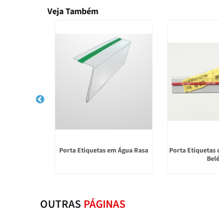
Veja Também
 na Cidade
Porta Etiquetas em Água Rasa
Porta Etiquetas
tes
Bel
OUTRAS
PÁGINAS