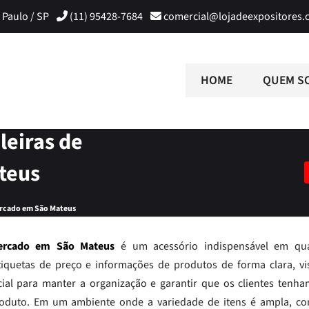
 Paulo / SP
(11) 95428-7684
comercial@lojadeexpositores.
HOME
QUEM S
leiras de
teus
ercado em São Mateus
mercado em São Mateus
é um acessório indispensável em qu
tiquetas de preço e informações de produtos de forma clara, vis
ncial para manter a organização e garantir que os clientes tenham
roduto. Em um ambiente onde a variedade de itens é ampla, c