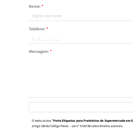
Nome:
*
Telefone:
*
Mensagem:
*
O texto acima "
Porta Etiquetas para Prateleiras de Supermercado em 
artigo 184 do Código Penal. –
Lei n° 9.610-98 sobre direitos autorais
.