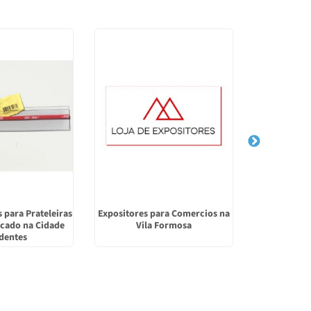
s para Prateleiras
Expositores para Comercios na
Porta Eti
cado na Cidade
Vila Formosa
dentes